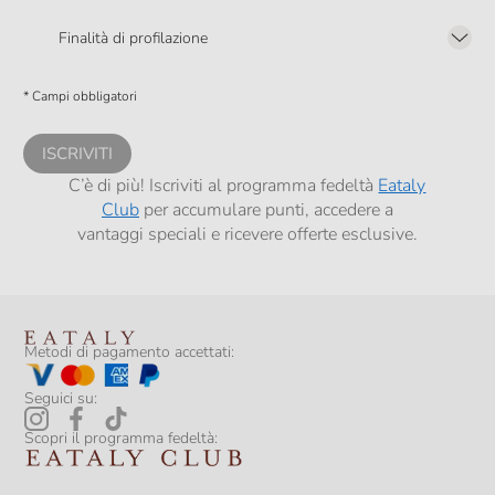
Presto a Eataly il mio consenso per le attività di marketing descritte al
punto
2.F dell’Informativa sulla Privacy
Finalità di profilazione
Presto a Eataly il consenso per trattare i miei dati per finalità di profilazione
descritte al
punto 2.E dell’Informativa sulla Privacy
, nonché per propormi
* Campi obbligatori
comunicazioni commerciali personalizzate, in caso di consenso prestato ai
sensi del precedente punto 1.
ISCRIVITI
C’è di più! Iscriviti al programma fedeltà
Eataly
Club
per accumulare punti, accedere a
vantaggi speciali e ricevere offerte esclusive.
Metodi di pagamento accettati:
Seguici su:
Scopri il programma fedeltà: