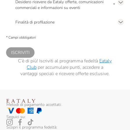
Desidero ricevere da Eataly offerte, comunicazioni
*
commerciali e informazioni su eventi
Presto a Eataly il mio consenso per le attività di marketing descritte al
punto
2.F dell’Informativa sulla Privacy
Finalità di profilazione
Presto a Eataly il consenso per trattare i miei dati per finalità di profilazione
descritte al
punto 2.E dell’Informativa sulla Privacy
, nonché per propormi
* Campi obbligatori
comunicazioni commerciali personalizzate, in caso di consenso prestato ai
sensi del precedente punto 1.
ISCRIVITI
C’è di più! Iscriviti al programma fedeltà
Eataly
Club
per accumulare punti, accedere a
vantaggi speciali e ricevere offerte esclusive.
Metodi di pagamento accettati:
Seguici su:
Scopri il programma fedeltà: