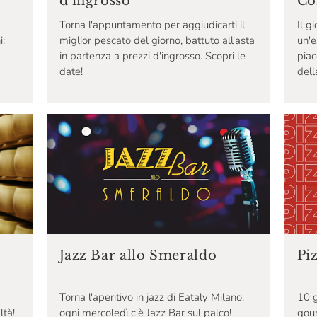
Co
d'ingrosso
Il g
Torna l'appuntamento per aggiudicarti il
i:
un'e
miglior pescato del giorno, battuto all'asta
piac
in partenza a prezzi d'ingrosso. Scopri le
dell
date!
Jazz Bar allo Smeraldo
Pi
Torna l'aperitivo in jazz di Eataly Milano:
10 g
ltà!
ogni mercoledì c'è Jazz Bar sul palco!
gour