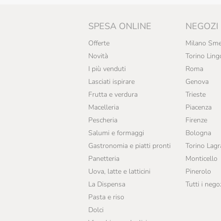
SPESA ONLINE
NEGOZI
Offerte
Milano Sme
Novità
Torino Ling
I più venduti
Roma
Lasciati ispirare
Genova
Frutta e verdura
Trieste
Macelleria
Piacenza
Pescheria
Firenze
Salumi e formaggi
Bologna
Gastronomia e piatti pronti
Torino Lag
Panetteria
Monticello
Uova, latte e latticini
Pinerolo
La Dispensa
Tutti i nego
Pasta e riso
Dolci