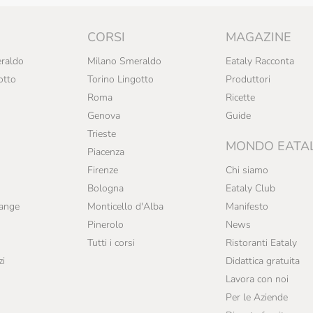
CORSI
MAGAZINE
raldo
Milano Smeraldo
Eataly Racconta
otto
Torino Lingotto
Produttori
Roma
Ricette
Genova
Guide
Trieste
MONDO EATA
Piacenza
Firenze
Chi siamo
Bologna
Eataly Club
range
Monticello d'Alba
Manifesto
Pinerolo
News
Tutti i corsi
Ristoranti Eataly
zi
Didattica gratuita
Lavora con noi
Per le Aziende