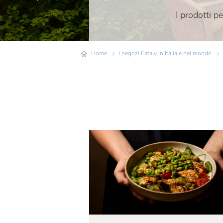
I prodotti pe
Home
I negozi Eataly in Italia e nel mondo