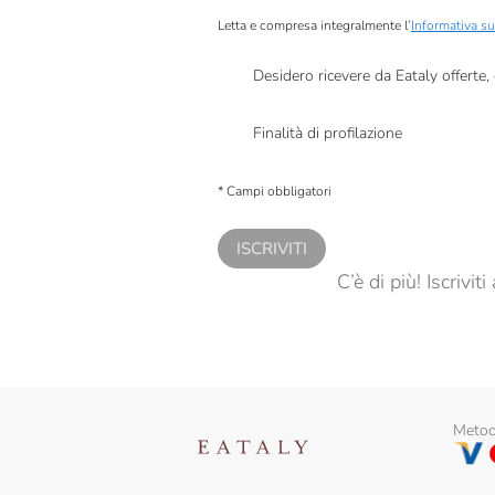
Letta e compresa integralmente l’
Informativa su
Desidero ricevere da Eataly offerte
Presto a Eataly il mio consenso per le attivit
Finalità di profilazione
Presto a Eataly il consenso per trattare i miei 
personalizzate, in caso di consenso prestato 
* Campi obbligatori
ISCRIVITI
C’è di più! Iscrivi
Metodi