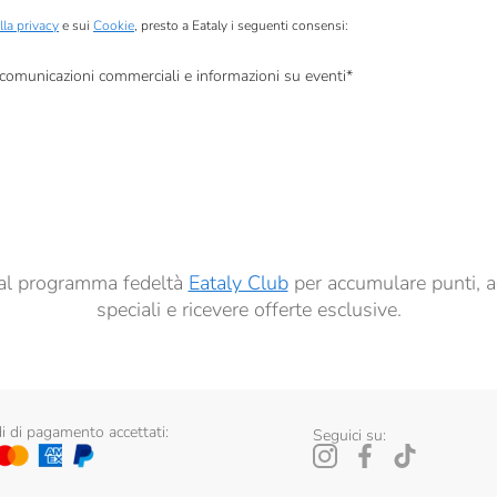
lla privacy
e sui
Cookie
, presto a Eataly i seguenti consensi:
, comunicazioni commerciali e informazioni su eventi
*
à di marketing descritte al
punto 2.F dell’Informativa sulla Privacy
dati per finalità di profilazione descritte al
punto 2.E dell’Informativa sulla Privacy
, nonché p
ai sensi del precedente punto 1.
ti al programma fedeltà
Eataly Club
per accumulare punti, a
speciali e ricevere offerte esclusive.
 di pagamento accettati:
Seguici su: