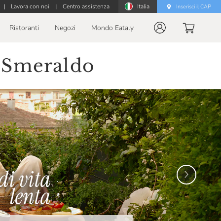
|
Lavora con noi
|
Centro assistenza
Italia
Inserisci il CAP
Ristoranti
Negozi
Mondo Eataly
o Smeraldo