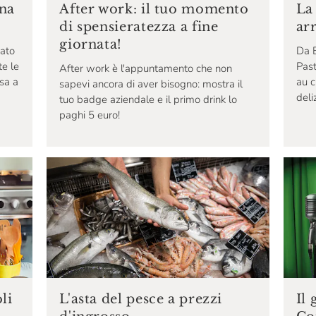
ina
After work: il tuo momento
La
di spensieratezza a fine
ar
giornata!
vato
Da E
te le
Past
After work è l'appuntamento che non
sa a
au c
sapevi ancora di aver bisogno: mostra il
deli
tuo badge aziendale e il primo drink lo
paghi 5 euro!
li
Il 
L'asta del pesce a prezzi