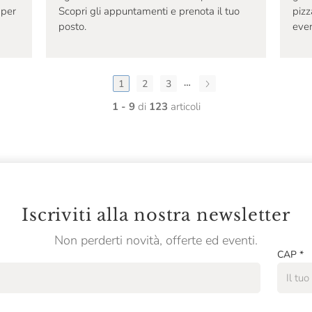
 per
Scopri gli appuntamenti e prenota il tuo
pizz
posto.
even
…
1
2
3
1 - 9
di
123
articoli
Iscriviti alla nostra newsletter
Non perderti novità, offerte ed eventi.
CAP
*