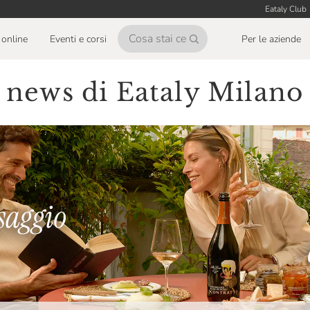
Eataly Club
online
Eventi e corsi
Per le aziende
 news di Eataly Milan