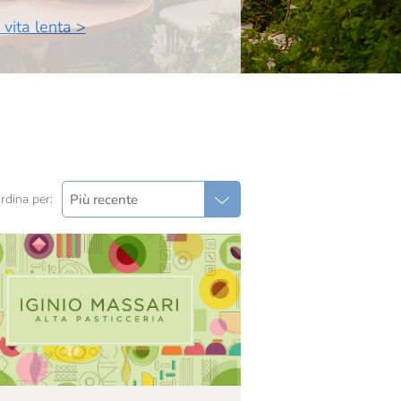
 vita lenta >
Più recente
rdina per: