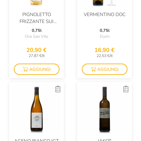
Lunelli
PIGNOLETTO
VERMENTINO DOC
Lungarotti
FRIZZANTE SUI
LIEVITI
Macciocca
0,75l
0,75l
Orsi San Vito
Durin
Malenchini
20,90 €
16,90 €
Mandois
27,87 €/lt
22,53 €/lt
Manincor
AGGIUNGI
AGGIUNGI
Marchese Raggio
Marchesi Antinori
Marchesi Migliorati
Marchesi Di Barolo
Marco Antonellli
Marco Carpineti