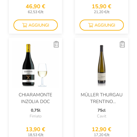
Movia
46,90 €
15,90 €
62,53 €/lt
21,20 €/lt
Nino Negri
Oddero
AGGIUNGI
AGGIUNGI
Opera02
Orsi San Vito
Orsolani
Ottin
Ottosoldi
Pala
CHIARAMONTE
MÜLLER THURGAU
INZOLIA DOC
TRENTINO
Pantun
SUPERIORE
0,75l
75cl
Firriato
Cavit
Parusso
13,90 €
12,90 €
Patrizia Cadore
18,53 €/lt
17,20 €/lt