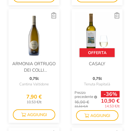
Primosic
Principe Pallavicini
Principiano
Produttori Del Barbaresco
Produttori Di Carema
OFFERTA
Produttori Di Manduria
ARMONIA ORTRUGO
CASALY
DEI COLLI
Prunotto
PIACENTINI
0,75l
0,75l
Quinta De La Rosa
Cantina Valtidone
Tenuta Rapitalà
Prezzo
-36%
Raffaele Palma
7,90 €
precedente
10,90 €
16,90 €
10,53 €/lt
Raina
14,53 €/lt
22,53 €/lt
AGGIUNGI
AGGIUNGI
Ramos Pinto
Renato Ratti