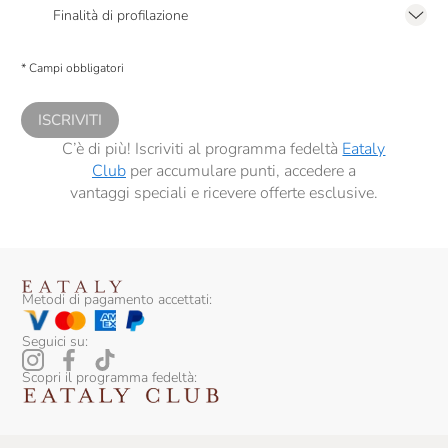
2.F dell’Informativa sulla Privacy
Finalità di profilazione
Terre Degli Svevi
Presto a Eataly il consenso per trattare i miei dati per finalità di profilazione
descritte al
punto 2.E dell’Informativa sulla Privacy
, nonché per propormi
Tiefenbrunner
* Campi obbligatori
comunicazioni commerciali personalizzate, in caso di consenso prestato ai
sensi del precedente punto 1.
Tonatto
ISCRIVITI
Tormaresca
C’è di più! Iscriviti al programma fedeltà
Eataly
Club
per accumulare punti, accedere a
Tornatore
vantaggi speciali e ricevere offerte esclusive.
Tramin
Travaglini
Tre Monti
Metodi di pagamento accettati:
Trebotti
Seguici su:
Trullo Di Noha
Scopri il programma fedeltà:
Umani Ronchi
V8+