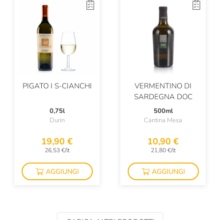
Ridolfi Montalcino
Riecine
Riserva Della Cascina
Rivera
PIGATO I S-CIANCHI
VERMENTINO DI
Roberto Garbarino
SARDEGNA DOC
Roberto Mazzarello
0,75l
500ml
Durin
Cantina Mesa
Rocca Di Frassinello
19,90 €
10,90 €
Romandiola
26,53 €/lt
21,80 €/lt
Ronco Belvedere
AGGIUNGI
AGGIUNGI
Ronco Dei Tassi
SRC
Salcheto