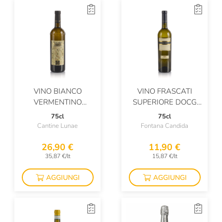
Il Colombaio Di Santa Chiara
Il Paradiso Di Manfredi
Il Poggione
Il Vinco
Iuli
VINO BIANCO
VINO FRASCATI
VERMENTINO
SUPERIORE DOCG
Ka Mancine
CAVAGINO COLLI DI
SANTA TERESA
75cl
75cl
LUNI DOC
Cantine Lunae
Fontana Candida
Kabaj
26,90 €
11,90 €
Kellerei Andrian
35,87 €/lt
15,87 €/lt
Kettmeier
AGGIUNGI
AGGIUNGI
L'Archetipo
L'Armangia