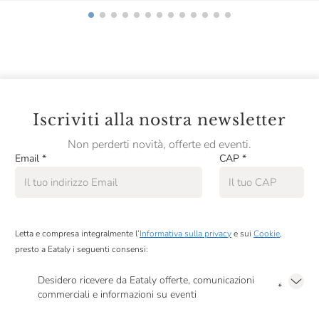
Suavia
Sullali
Tenuta Castelbuono
Tenuta I Gelsi
Iscriviti alla nostra newsletter
Tenuta Rapitalà
Non perderti novità, offerte ed eventi.
Tenuta Santacroce
Email
*
CAP
*
Tenuta Scerscé
Tenuta Di Carobbio
Tenuta L'Armonia
Letta e compresa integralmente l’
Informativa sulla privacy
e sui
Cookie
,
presto a Eataly i seguenti consensi:
Tenute Dettori
Tenute Lunelli
Desidero ricevere da Eataly offerte, comunicazioni
*
commerciali e informazioni su eventi
Terlano
Presto a Eataly il mio consenso per le attività di marketing descritte al
punto