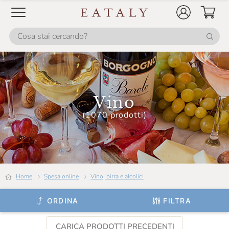
Fontana Candida
Fontanafredda
Fonzone
Foradori
Francesco Marra
Vino
Franck Pascal
(1070 prodotti)
Franco Terpin
Franz Haas
Frecciarossa
Home
Spesa online
Vino, birra e alcolici
Frescobaldi
ORDINA
FILTRA
Fulvia Tombolini
Gancia
CARICA PRODOTTI PRECEDENTI