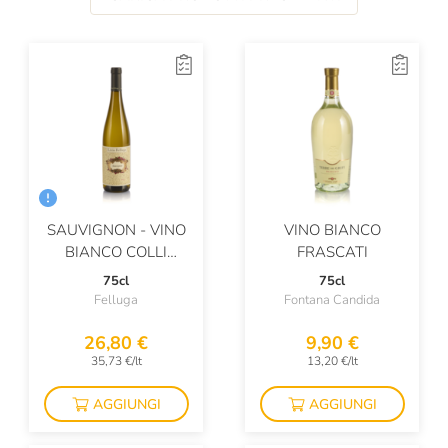
Gaston Dericbourg
Giavi
Girardin Vincent
Gonet Medeville
Gosset
Gottardi
SAUVIGNON - VINO
VINO BIANCO
Gravner
BIANCO COLLI
FRASCATI
ETRUSCHI
75cl
75cl
Gruppo Cevico
Felluga
Fontana Candida
Guado Al Melo
26,80 €
9,90 €
35,73 €/lt
13,20 €/lt
Guido Marsella
I Cacciagalli
AGGIUNGI
AGGIUNGI
I Cavallini