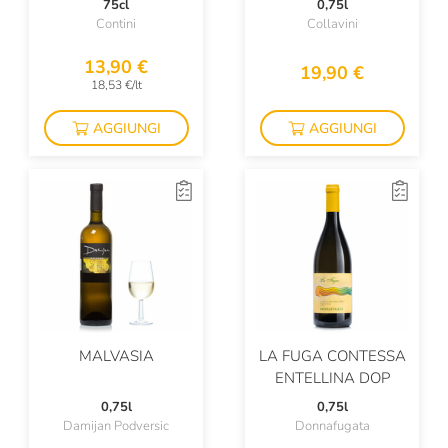
75cl
0,75l
IGP
Contini
Collavini
Mesa
13,90 €
19,90 €
Michele Chiarlo
18,53 €/lt
Monogram
AGGIUNGI
AGGIUNGI
Montanaro
Monte Maletto
Monte Rossa
Monte Di Grazia
Montellori
Montezemolo
MALVASIA
LA FUGA CONTESSA
Morella
ENTELLINA DOP
0,75l
0,75l
Mossio
Damijan Podversic
Donnafugata