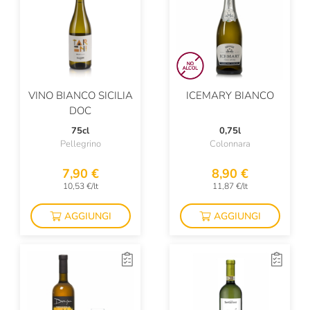
L'Autin
La Biancara
La Braccesca
La Canellese
VINO BIANCO SICILIA
ICEMARY BIANCO
La Chimera
DOC
75cl
0,75l
La Crotta Di Vegneron
Pellegrino
Colonnara
La Felce
7,90 €
8,90 €
La Rasina
10,53 €/lt
11,87 €/lt
La Spinetta
AGGIUNGI
AGGIUNGI
La Staffa
La Stoppa
La Torre Di Castel Rocchero