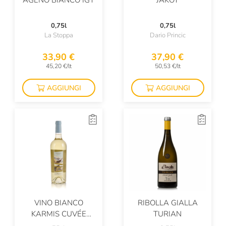
AGENO BIANCO IGT
JAKOT
Marenco
0,75l
0,75l
Maria Ernesta Berucci
La Stoppa
Dario Princic
Marjan Simcic
33,90 €
37,90 €
45,20 €/lt
50,53 €/lt
Martusciello
AGGIUNGI
AGGIUNGI
Masciarelli
Masi
Massimago
Massimo Rattalino
Mastrojanni
Masut Da Rive
VINO BIANCO
RIBOLLA GIALLA
Mauro Veglio
KARMIS CUVÉE
TURIAN
Meigamma
ISOLA DEI NURAGHI