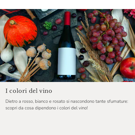
Secondo Marco
Serafini & Vidotto
Sergio Arcuri
Sergio Mottura
Silvio Carta
Sirch
Skerk
Slavcek
I colori del vino
Solouva
Dietro a rosso, bianco e rosato si nascondono tante sfumature:
Sorrentino
scopri da cosa dipendono i colori del vino!
Speri
Strasserhof