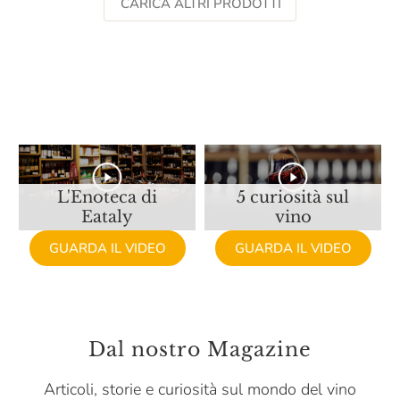
CARICA ALTRI PRODOTTI
San Cristoforo
San Giovanni
San Leonardo
San Michele Appiano
San Patrignano
L'Enoteca di
5 curiosità sul
San Polo Montalcino
Eataly
vino
Santa Barbara
GUARDA IL VIDEO
GUARDA IL VIDEO
Santa Margherita
Santa Vittoria
Santi
Dal nostro Magazine
Scagliola
Articoli, storie e curiosità sul mondo del vino