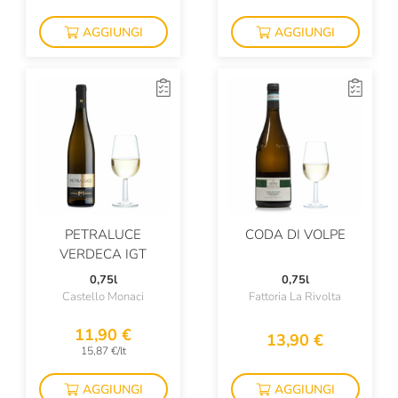
Pellegrino
AGGIUNGI
AGGIUNGI
Philipponnat
Pietradolce
Pietraventosa
Pio Cesare
Planeta
Podere Alberese
PETRALUCE
CODA DI VOLPE
Podere Il Saliceto
VERDECA IGT
Poggio Al Tesoro
0,75l
0,75l
Castello Monaci
Fattoria La Rivolta
Porta Del Vento
11,90 €
13,90 €
Possa
15,87 €/lt
Pranzegg
AGGIUNGI
AGGIUNGI