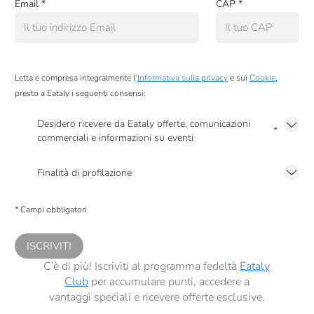
Email
*
CAP
*
Letta e compresa integralmente l’
Informativa sulla privacy
e sui
Cookie
,
presto a Eataly i seguenti consensi:
Desidero ricevere da Eataly offerte, comunicazioni
*
commerciali e informazioni su eventi
Presto a Eataly il mio consenso per le attività di marketing descritte al
punto
2.F dell’Informativa sulla Privacy
Finalità di profilazione
Presto a Eataly il consenso per trattare i miei dati per finalità di profilazione
descritte al
punto 2.E dell’Informativa sulla Privacy
, nonché per propormi
* Campi obbligatori
comunicazioni commerciali personalizzate, in caso di consenso prestato ai
sensi del precedente punto 1.
ISCRIVITI
C’è di più! Iscriviti al programma fedeltà
Eataly
Club
per accumulare punti, accedere a
vantaggi speciali e ricevere offerte esclusive.