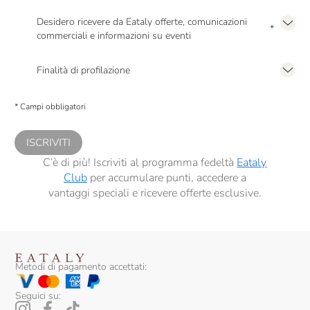
Desidero ricevere da Eataly offerte, comunicazioni
*
commerciali e informazioni su eventi
Presto a Eataly il mio consenso per le attività di marketing descritte al
punto
2.F dell’Informativa sulla Privacy
Finalità di profilazione
Presto a Eataly il consenso per trattare i miei dati per finalità di profilazione
descritte al
punto 2.E dell’Informativa sulla Privacy
, nonché per propormi
* Campi obbligatori
comunicazioni commerciali personalizzate, in caso di consenso prestato ai
sensi del precedente punto 1.
ISCRIVITI
C’è di più! Iscriviti al programma fedeltà
Eataly
Club
per accumulare punti, accedere a
vantaggi speciali e ricevere offerte esclusive.
Metodi di pagamento accettati:
Seguici su: