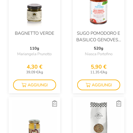
BAGNETTO VERDE
SUGO POMODORO E
BASILICO GENOVESE
DOP
110g
520g
Mariangela Prunotto
Niasca Portofino
4,30 €
5,90 €
39,09 €/kg
11,35 €/kg
AGGIUNGI
AGGIUNGI