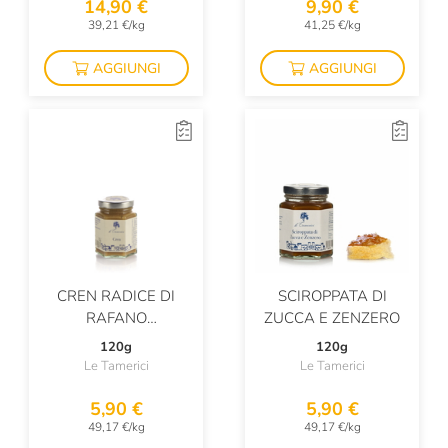
14,90 €
9,90 €
39,21 €/kg
41,25 €/kg
AGGIUNGI
AGGIUNGI
CREN RADICE DI
SCIROPPATA DI
RAFANO
ZUCCA E ZENZERO
GRATTUGIATA
120g
120g
Le Tamerici
Le Tamerici
5,90 €
5,90 €
49,17 €/kg
49,17 €/kg