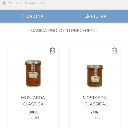
Home
Spesa online
ORDINA
FILTRA
CARICA PRODOTTI PRECEDENTI
MOSTARDA
MOSTARDA
CLASSICA
CLASSICA
CREMONESE
CREMONESE
380g
240g
Luccini
Luccini