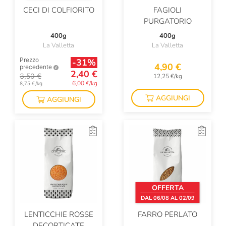
CECI DI COLFIORITO
FAGIOLI
PURGATORIO
400g
400g
La Valletta
La Valletta
Prezzo
-31%
4,90 €
precedente
2,40 €
3,50 €
12,25 €/kg
6,00 €/kg
8,75 €/kg
AGGIUNGI
AGGIUNGI
OFFERTA
DAL 06/08 AL 02/09
LENTICCHIE ROSSE
FARRO PERLATO
DECORTICATE