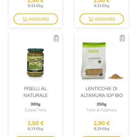
2,50 €
2,50 €
8,33 €/kg
8,33 €/kg
AGGIUNGI
AGGIUNGI
PISELLI AL
LENTICCHIE DI
NATURALE
ALTAMURA IGP BIO
300g
350g
Cereal Terra
Terre di Altamura
2,50 €
2,90 €
8,33 €/kg
8,29 €/kg