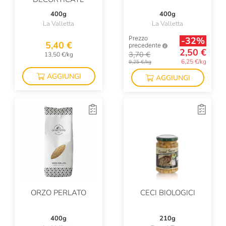
400g
400g
La Valletta
La Valletta
Prezzo
-32%
5,40 €
precedente
2,50 €
3,70 €
13,50 €/kg
6,25 €/kg
9,25 €/kg
AGGIUNGI
AGGIUNGI
ORZO PERLATO
CECI BIOLOGICI
400g
210g