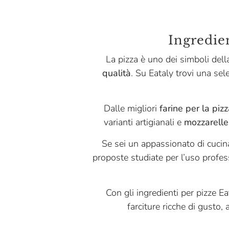
Bontà Degli Antichi Sapori
Ca' Verde
Ingredien
Casa Florio
La pizza è uno dei simboli dell
qualità
. Su Eataly trovi una sel
Caseificio Centro Form
Cetaria Saporum
Dalle migliori
farine per la piz
Collebianco
varianti artigianali e
mozzarelle
Così Com'è
Se sei un appassionato di cucina
Dario Previdi
proposte studiate per l’uso profes
De Carlo
Eatinerari
Con gli ingredienti per pizze Ea
farciture ricche di gusto,
Fresco Piada
Ignalat