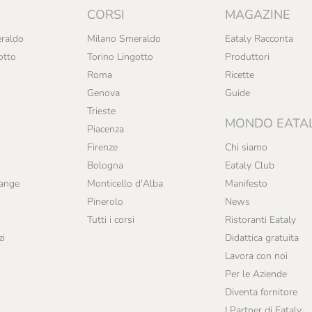
CORSI
MAGAZINE
raldo
Milano Smeraldo
Eataly Racconta
otto
Torino Lingotto
Produttori
Roma
Ricette
Genova
Guide
Trieste
MONDO EATA
Piacenza
Firenze
Chi siamo
Bologna
Eataly Club
range
Monticello d'Alba
Manifesto
Pinerolo
News
Tutti i corsi
Ristoranti Eataly
zi
Didattica gratuita
Lavora con noi
Per le Aziende
Diventa fornitore
I Partner di Eataly