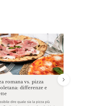
Pizza fritta: la 
za romana vs. pizza
tradizionale na
oletana: differenze e
ette
La pizza fritta è una ri
tradizione dello street
sibile dire quale sia la pizza più