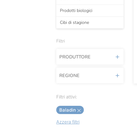
Prodotti biologici
Cibi di stagione
Filtri
PRODUTTORE
REGIONE
Afeltra
Antica Enotria
Piemonte
Filtri attivi:
Antonella
Puglia
Baladin
Baladin
Azzera filtri
Baule Volante
Biosolidale