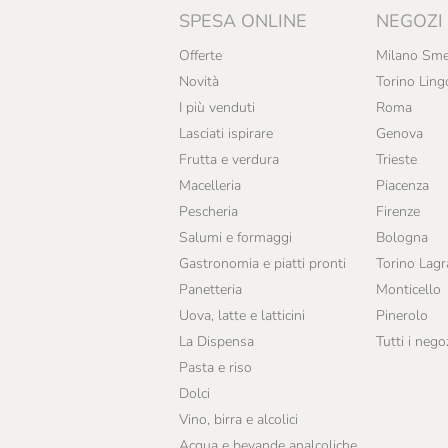
SPESA ONLINE
NEGOZI
Offerte
Milano Sme
Novità
Torino Ling
I più venduti
Roma
Lasciati ispirare
Genova
Frutta e verdura
Trieste
Macelleria
Piacenza
Pescheria
Firenze
Salumi e formaggi
Bologna
Gastronomia e piatti pronti
Torino Lag
Panetteria
Monticello
Uova, latte e latticini
Pinerolo
La Dispensa
Tutti i nego
Pasta e riso
Dolci
Vino, birra e alcolici
Acqua e bevande analcoliche