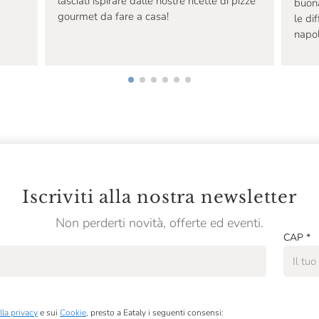
a
lasciati ispirare dalle nostre ricette di pizze
buona
gourmet da fare a casa!
le di
napo
Iscriviti alla nostra newsletter
Non perderti novità, offerte ed eventi.
CAP
*
lla privacy
e sui
Cookie
, presto a Eataly i seguenti consensi: