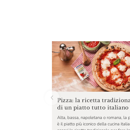
Il Cipressino
Il Mercante Di Spezie
Il Parco
Il Pesto Di Pra'
Italpesto
L'Ortofrutta Di Eataly
Lesaffre
Madama Oliva
Mulino Marino
Pizza: la ricetta tradizion
di un piatto tutto italiano
Negrini
Alta, bassa, napoletana o romana, la 
Paganoni
è il piatto più iconico della cucina itali