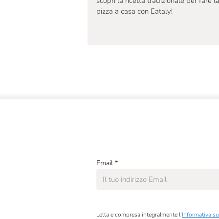
scopri la ricetta tradizionale per fare l
Pariani
pizza a casa con Eataly!
Perino & Perino
Riolfi
Roi
Santoro
Segreti Di Sicilia
Soena
Sottobosco Valtaro
Terre Francescane
Email
*
Vicente Marino
Villani
Letta e compresa integralmente l’
Informativa su