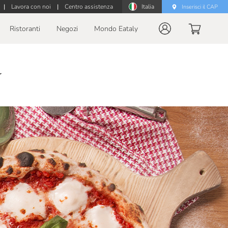
|
Lavora con noi
|
Centro assistenza
Italia
Inserisci il CAP
Ristoranti
Negozi
Mondo Eataly
a