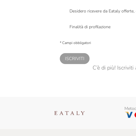
Desidero ricevere da Eataly offerte
Presto a Eataly il mio consenso per le attivit
Finalità di profilazione
Presto a Eataly il consenso per trattare i miei 
personalizzate, in caso di consenso prestato 
* Campi obbligatori
ISCRIVITI
C’è di più! Iscrivi
Metodi