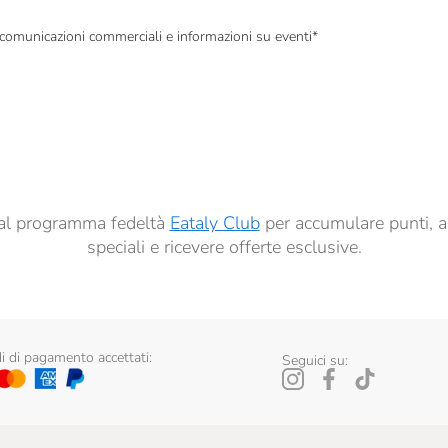
, comunicazioni commerciali e informazioni su eventi
*
à di marketing descritte al
punto 2.F dell’Informativa sulla Privacy
dati per finalità di profilazione descritte al
punto 2.E dell’Informativa sulla Privacy
, nonché p
ai sensi del precedente punto 1.
ti al programma fedeltà
Eataly Club
per accumulare punti, a
speciali e ricevere offerte esclusive.
 di pagamento accettati:
Seguici su: