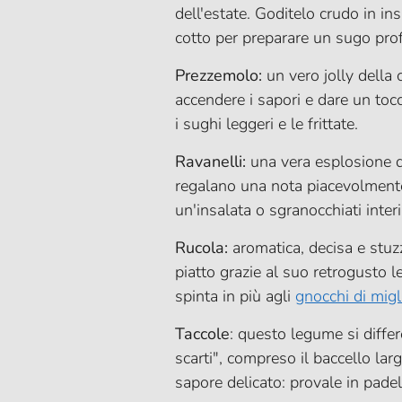
dell'estate. Goditelo crudo in in
cotto per preparare un sugo pro
Prezzemolo:
un vero jolly della 
accendere i sapori e dare un toc
i sughi leggeri e le frittate.
Ravanelli:
una vera esplosione di
regalano una nota piacevolmente 
un'insalata o sgranocchiati interi
Rucola:
aromatica, decisa e stuzz
piatto grazie al suo retrogusto
spinta in più agli
gnocchi di migl
Taccole
: questo legume si differ
scarti", compreso il baccello la
sapore delicato: provale in padel