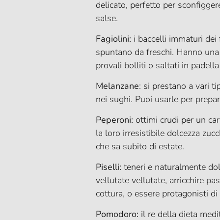
delicato, perfetto per sconfiggere
salse.
Fagiolini:
i baccelli immaturi dei
spuntano da freschi. Hanno una 
provali bolliti o saltati in padell
Melanzane
: si prestano a vari tip
nei sughi. Puoi usarle per prepa
Peperoni:
ottimi crudi per un car
la loro irresistibile dolcezza zu
che sa subito di estate.
Piselli:
teneri e naturalmente dolc
vellutate vellutate, arricchire pa
cottura, o essere protagonisti d
Pomodoro:
il re della dieta med