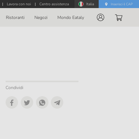
|
Lavora con noi
|
Centro assistenza
Italia
Inserisci il CAP
Ristoranti
Negozi
Mondo Eataly
Condividi