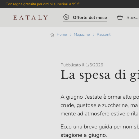
Consegna gratuita per ordini superiori a 99 €!
Offerte del mese
Spesa 
Home
magazine
Racconti
Pubblicato il 1/6/2026
La spesa di 
A giugno l'estate è ormai alle po
crude, gustose e zuccherine, ma 
mente ad atmosfere estive e rila
Ecco una breve guida per non sba
stagione a giugno
.