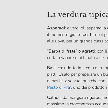
La verdura tipic
Asparagi
: è vero, gli asparagi 
il momento giusto per farne il p
alle uova, per un grande classic
“Barba di frate” o agretti
: con i
cotta a vapore o abbinata a seco
Basilico
: ridotto in crema o in f
piatti. Usalo per preparare un b
di basilico: se vuoi qualche cons
Pesto di Pra'
, uno dei produttori
Cetrioli:
da mangiare rigorosamente
massimo la croccantezza acquosa