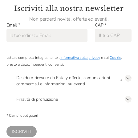
Iscriviti alla nostra newsletter
Non perderti novità, offerte ed eventi.
Email
*
CAP
*
Letta e compresa integralmente l’
Informativa sulla privacy
e sui
Cookie
,
presto a Eataly i seguenti consensi:
Desidero ricevere da Eataly offerte, comunicazioni
*
commerciali e informazioni su eventi
Presto a Eataly il mio consenso per le attività di marketing descritte al
punto
2.F dell’Informativa sulla Privacy
Finalità di profilazione
Presto a Eataly il consenso per trattare i miei dati per finalità di profilazione
descritte al
punto 2.E dell’Informativa sulla Privacy
, nonché per propormi
* Campi obbligatori
comunicazioni commerciali personalizzate, in caso di consenso prestato ai
sensi del precedente punto 1.
ISCRIVITI