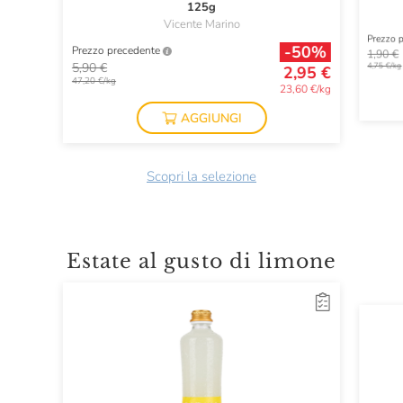
125g
Vicente Marino
Prezzo 
-50%
Prezzo precedente
1,90 €
5,90 €
4,75 €/kg
2,95 €
47,20 €/kg
23,60 €/kg
AGGIUNGI
Scopri la selezione
Estate al gusto di limone