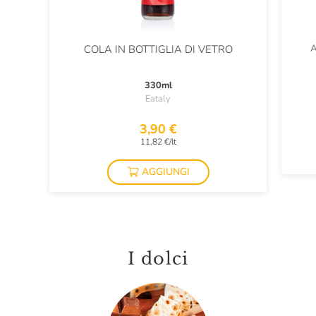
A
COLA IN BOTTIGLIA DI VETRO
330ml
Eataly
3,90 €
11,82 €/lt
AGGIUNGI
I dolci