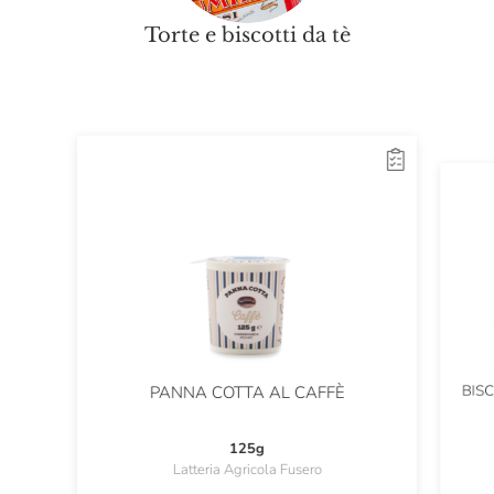
Torte e biscotti da tè
BIS
PANNA COTTA AL CAFFÈ
125g
Latteria Agricola Fusero