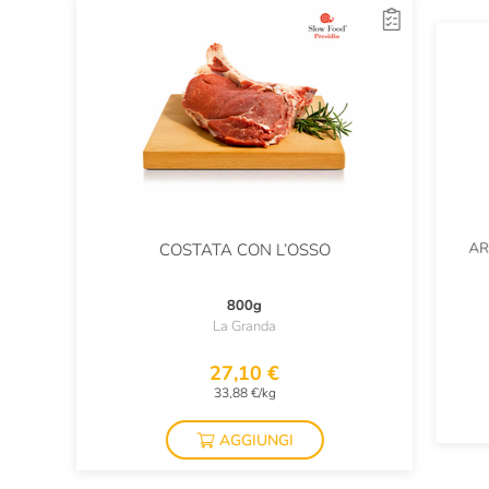
AR
COSTATA CON L’OSSO
800g
La Granda
27,10 €
33,88 €/kg
AGGIUNGI