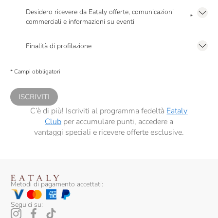
Desidero ricevere da Eataly offerte, comunicazioni
*
commerciali e informazioni su eventi
Presto a Eataly il mio consenso per le attività di marketing descritte al
punto
2.F dell’Informativa sulla Privacy
Finalità di profilazione
Presto a Eataly il consenso per trattare i miei dati per finalità di profilazione
descritte al
punto 2.E dell’Informativa sulla Privacy
, nonché per propormi
* Campi obbligatori
comunicazioni commerciali personalizzate, in caso di consenso prestato ai
sensi del precedente punto 1.
ISCRIVITI
C’è di più! Iscriviti al programma fedeltà
Eataly
Club
per accumulare punti, accedere a
vantaggi speciali e ricevere offerte esclusive.
Metodi di pagamento accettati:
Seguici su: