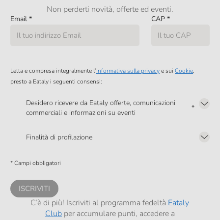
Non perderti novità, offerte ed eventi.
Email
*
CAP
*
Letta e compresa integralmente l’
Informativa sulla privacy
e sui
Cookie
,
presto a Eataly i seguenti consensi:
Desidero ricevere da Eataly offerte, comunicazioni
*
commerciali e informazioni su eventi
Presto a Eataly il mio consenso per le attività di marketing descritte al
punto
2.F dell’Informativa sulla Privacy
Finalità di profilazione
Presto a Eataly il consenso per trattare i miei dati per finalità di profilazione
descritte al
punto 2.E dell’Informativa sulla Privacy
, nonché per propormi
* Campi obbligatori
comunicazioni commerciali personalizzate, in caso di consenso prestato ai
sensi del precedente punto 1.
ISCRIVITI
C’è di più! Iscriviti al programma fedeltà
Eataly
Club
per accumulare punti, accedere a