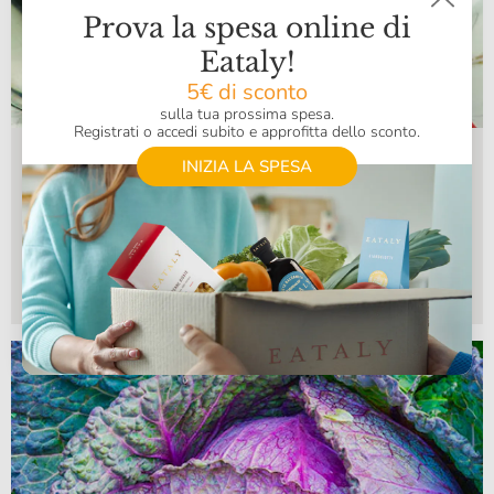
Prova la spesa online di
Eataly!
5€ di sconto
sulla tua prossima spesa.
Registrati o accedi subito e approfitta dello sconto.
Mangiamo di stagione: il menu di
INIZIA LA SPESA
novembre
A novembre alcune varietà di frutta e verdura tipicamente
autunnali sono protagoniste in tavola e danno vita a piatti
sostanziosi e molto caratteristici.