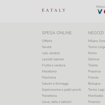
Metodi
SPESA ONLINE
NEGOZI
Offerte
Milano Sme
Novità
Torino Ling
I più venduti
Roma
Lasciati ispirare
Genova
Frutta e verdura
Trieste
Macelleria
Piacenza
Pescheria
Firenze
Salumi e formaggi
Bologna
Gastronomia e piatti pronti
Torino Lag
Panetteria
Monticello
Uova, latte e latticini
Pinerolo