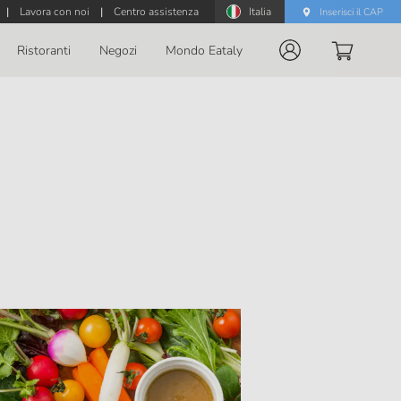
|
Lavora con noi
|
Centro assistenza
Italia
Inserisci il CAP
Ristoranti
Negozi
Mondo Eataly