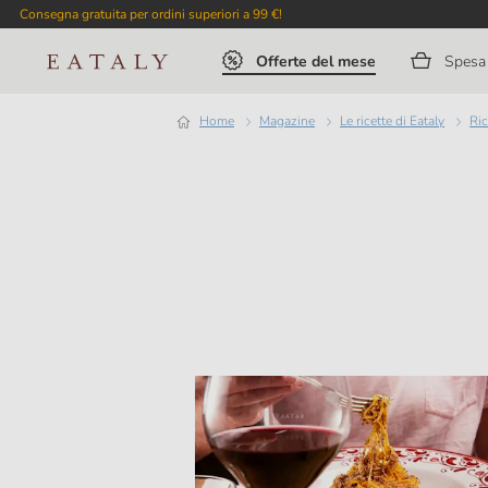
Consegna gratuita per ordini superiori a 99 €!
Offerte del mese
Spesa 
Home
magazine
Le ricette di Eataly
R