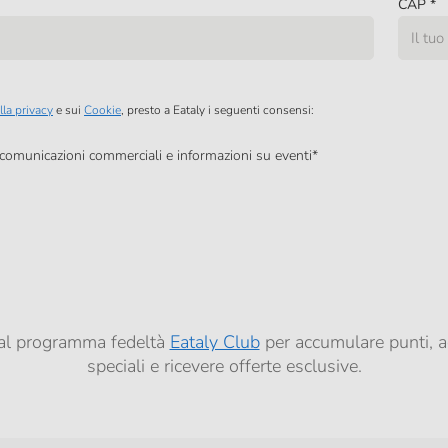
CAP
*
lla privacy
e sui
Cookie
, presto a Eataly i seguenti consensi:
, comunicazioni commerciali e informazioni su eventi
*
à di marketing descritte al
punto 2.F dell’Informativa sulla Privacy
dati per finalità di profilazione descritte al
punto 2.E dell’Informativa sulla Privacy
, nonché p
ai sensi del precedente punto 1.
ti al programma fedeltà
Eataly Club
per accumulare punti, a
speciali e ricevere offerte esclusive.