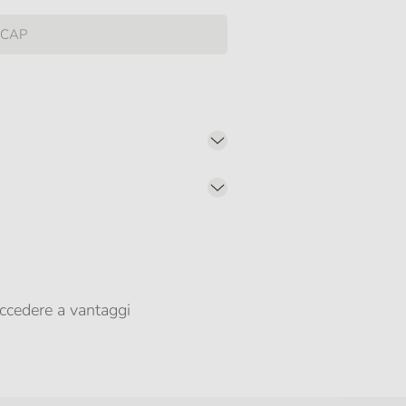
er propormi comunicazioni commerciali
ccedere a vantaggi