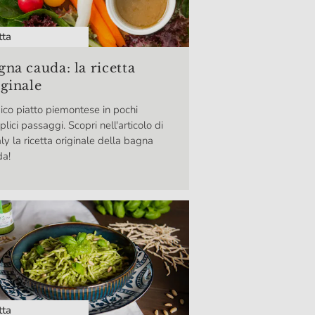
tta
gna cauda: la ricetta
iginale
ipico piatto piemontese in pochi
lici passaggi. Scopri nell'articolo di
ly la ricetta originale della bagna
da!
tta