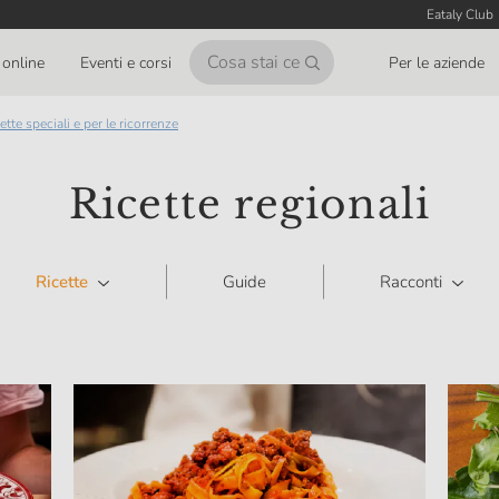
Eataly Club
online
Eventi e corsi
Per le aziende
icette speciali e per le ricorrenze
Ricette regionali
Ricette
Guide
Racconti