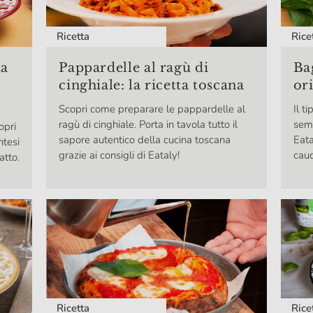
Ricetta
Rice
ta
Pappardelle al ragù di
Ba
cinghiale: la ricetta toscana
or
Scopri come preparare le pappardelle al
Il t
ragù di cinghiale. Porta in tavola tutto il
semp
opri
sapore autentico della cucina toscana
Eata
ntesi
grazie ai consigli di Eataly!
cau
atto.
Rice
Ricetta