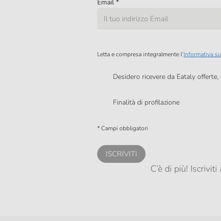
Email
*
Letta e compresa integralmente l’
Informativa su
Desidero ricevere da Eataly offerte
Presto a Eataly il mio consenso per le attivit
Finalità di profilazione
Presto a Eataly il consenso per trattare i miei 
personalizzate, in caso di consenso prestato 
* Campi obbligatori
ISCRIVITI
C’è di più! Iscrivi