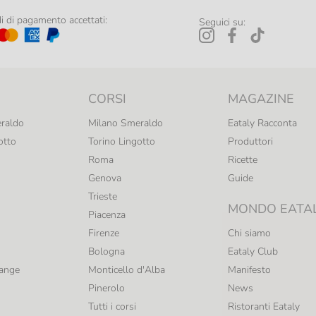
 di pagamento accettati:
Seguici su:
CORSI
MAGAZINE
raldo
Milano Smeraldo
Eataly Racconta
otto
Torino Lingotto
Produttori
Roma
Ricette
Genova
Guide
Trieste
MONDO EATA
Piacenza
Firenze
Chi siamo
Bologna
Eataly Club
range
Monticello d'Alba
Manifesto
Pinerolo
News
Tutti i corsi
Ristoranti Eataly