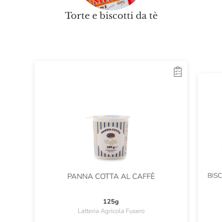
Torte e biscotti da tè
BIS
PANNA COTTA AL CAFFÈ
125g
Latteria Agricola Fusero