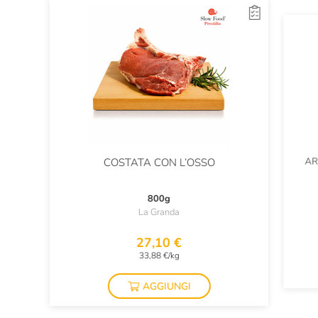
AR
COSTATA CON L’OSSO
800g
La Granda
27,10 €
33,88 €/kg
AGGIUNGI