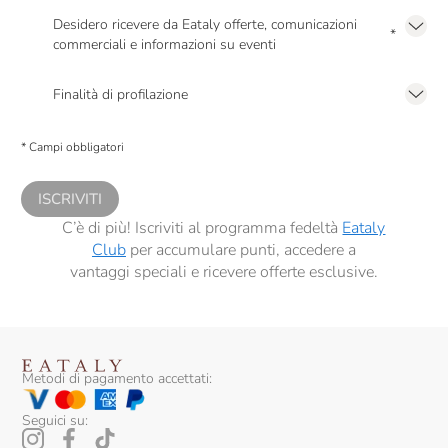
Desidero ricevere da Eataly offerte, comunicazioni
*
commerciali e informazioni su eventi
Presto a Eataly il mio consenso per le attività di marketing descritte al
punto
2.F dell’Informativa sulla Privacy
Finalità di profilazione
Presto a Eataly il consenso per trattare i miei dati per finalità di profilazione
descritte al
punto 2.E dell’Informativa sulla Privacy
, nonché per propormi
* Campi obbligatori
comunicazioni commerciali personalizzate, in caso di consenso prestato ai
sensi del precedente punto 1.
ISCRIVITI
C’è di più! Iscriviti al programma fedeltà
Eataly
Club
per accumulare punti, accedere a
vantaggi speciali e ricevere offerte esclusive.
Metodi di pagamento accettati:
Seguici su: