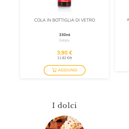
A
COLA IN BOTTIGLIA DI VETRO
330ml
Eataly
3,90 €
11,82 €/lt
AGGIUNGI
I dolci