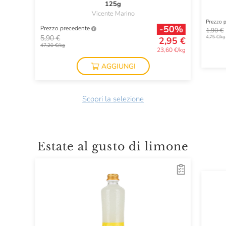
125g
Vicente Marino
Prezzo 
-50%
Prezzo precedente
1,90 €
5,90 €
4,75 €/kg
2,95 €
47,20 €/kg
23,60 €/kg
AGGIUNGI
Scopri la selezione
Estate al gusto di limone