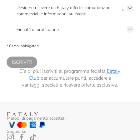
Desidero ricevere da Eataly offerte, comunicazioni
*
commerciali e informazioni su eventi
Presto a Eataly il mio consenso per le attività di marketing descritte al
punto
2.F dell’Informativa sulla Privacy
Finalità di profilazione
Presto a Eataly il consenso per trattare i miei dati per finalità di profilazione
descritte al
punto 2.E dell’Informativa sulla Privacy
, nonché per propormi
* Campi obbligatori
comunicazioni commerciali personalizzate, in caso di consenso prestato ai
sensi del precedente punto 1.
ISCRIVITI
C’è di più! Iscriviti al programma fedeltà
Eataly
Club
per accumulare punti, accedere a
vantaggi speciali e ricevere offerte esclusive.
Metodi di pagamento accettati:
Seguici su: