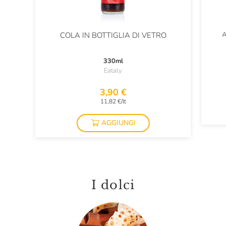
A
COLA IN BOTTIGLIA DI VETRO
330ml
Eataly
3,90 €
11,82 €/lt
AGGIUNGI
I dolci