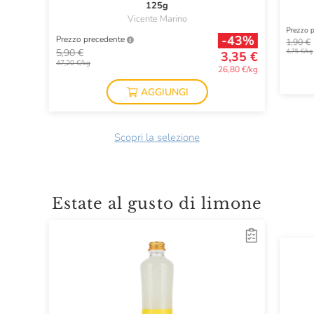
125g
Vicente Marino
Prezzo 
-43%
Prezzo precedente
1,90 €
5,90 €
4,75 €/kg
3,35 €
47,20 €/kg
26,80 €/kg
AGGIUNGI
Scopri la selezione
Estate al gusto di limone