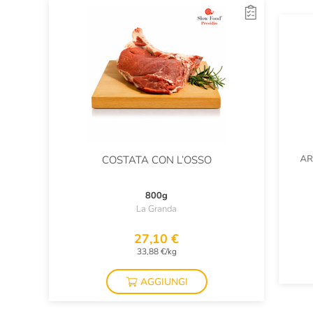
AR
COSTATA CON L’OSSO
800g
La Granda
27,10 €
33,88 €/kg
AGGIUNGI