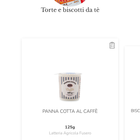
Torte e biscotti da tè
BIS
PANNA COTTA AL CAFFÈ
125g
Latteria Agricola Fusero