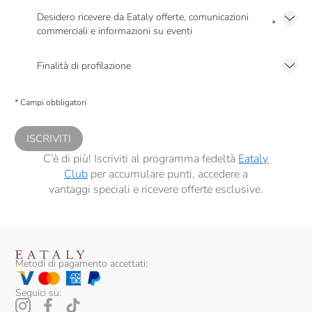
Desidero ricevere da Eataly offerte, comunicazioni
*
commerciali e informazioni su eventi
Presto a Eataly il mio consenso per le attività di marketing descritte al
punto
2.F dell’Informativa sulla Privacy
Finalità di profilazione
Presto a Eataly il consenso per trattare i miei dati per finalità di profilazione
descritte al
punto 2.E dell’Informativa sulla Privacy
, nonché per propormi
* Campi obbligatori
comunicazioni commerciali personalizzate, in caso di consenso prestato ai
sensi del precedente punto 1.
ISCRIVITI
C’è di più! Iscriviti al programma fedeltà
Eataly
Club
per accumulare punti, accedere a
vantaggi speciali e ricevere offerte esclusive.
Metodi di pagamento accettati:
Seguici su: