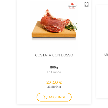
AR
COSTATA CON L’OSSO
800g
La Granda
27,10 €
33,88 €/kg
AGGIUNGI