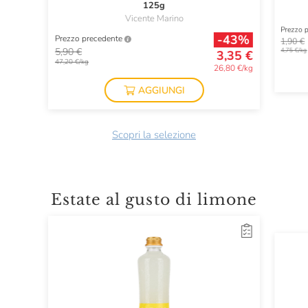
125g
Vicente Marino
Prezzo 
-43%
Prezzo precedente
1,90 €
5,90 €
4,75 €/kg
3,35 €
47,20 €/kg
26,80 €/kg
AGGIUNGI
Scopri la selezione
Estate al gusto di limone