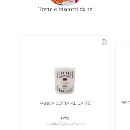
Torte e biscotti da tè
BIS
PANNA COTTA AL CAFFÈ
125g
Latteria Agricola Fusero