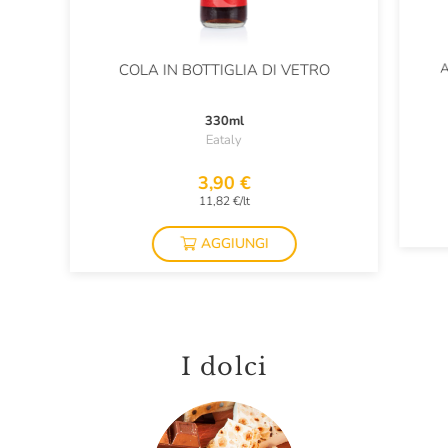
A
COLA IN BOTTIGLIA DI VETRO
330ml
Eataly
3,90 €
11,82 €/lt
AGGIUNGI
I dolci