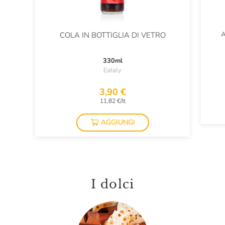
A
COLA IN BOTTIGLIA DI VETRO
330ml
Eataly
3,90 €
11,82 €/lt
AGGIUNGI
I dolci