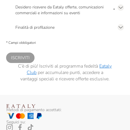
Desidero ricevere da Eataly offerte, comunicazioni
*
commerciali e informazioni su eventi
Presto a Eataly il mio consenso per le attività di marketing descritte al
punto
2.F dell’Informativa sulla Privacy
Finalità di profilazione
Presto a Eataly il consenso per trattare i miei dati per finalità di profilazione
descritte al
punto 2.E dell’Informativa sulla Privacy
, nonché per propormi
* Campi obbligatori
comunicazioni commerciali personalizzate, in caso di consenso prestato ai
sensi del precedente punto 1.
ISCRIVITI
C’è di più! Iscriviti al programma fedeltà
Eataly
Club
per accumulare punti, accedere a
vantaggi speciali e ricevere offerte esclusive.
Metodi di pagamento accettati:
Seguici su: