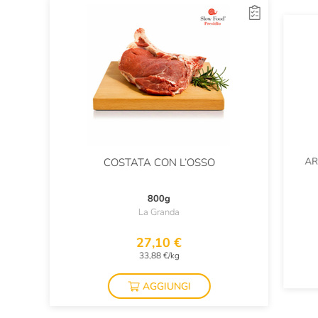
AR
COSTATA CON L’OSSO
800g
La Granda
27,10 €
33,88 €/kg
AGGIUNGI