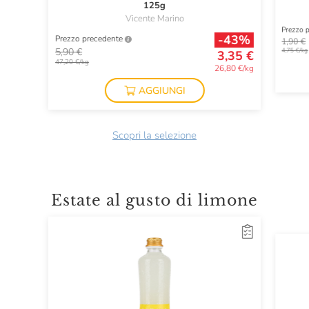
125g
Vicente Marino
Prezzo 
-43%
Prezzo precedente
1,90 €
5,90 €
4,75 €/kg
3,35 €
47,20 €/kg
26,80 €/kg
AGGIUNGI
Scopri la selezione
Estate al gusto di limone