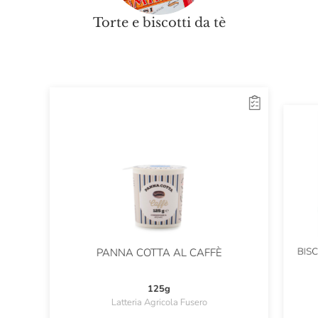
Torte e biscotti da tè
BIS
PANNA COTTA AL CAFFÈ
125g
Latteria Agricola Fusero