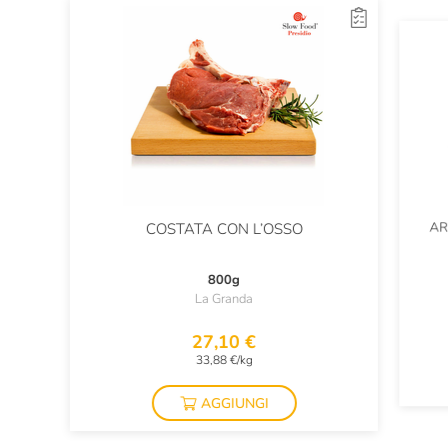
AR
COSTATA CON L’OSSO
800g
La Granda
27,10 €
33,88 €/kg
AGGIUNGI