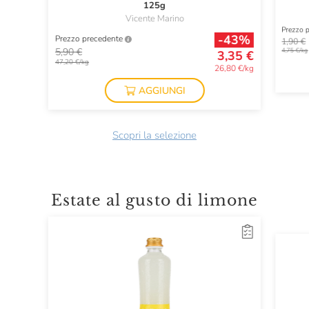
125g
Vicente Marino
Prezzo 
-43%
Prezzo precedente
1,90 €
5,90 €
4,75 €/kg
3,35 €
47,20 €/kg
26,80 €/kg
AGGIUNGI
Scopri la selezione
Estate al gusto di limone