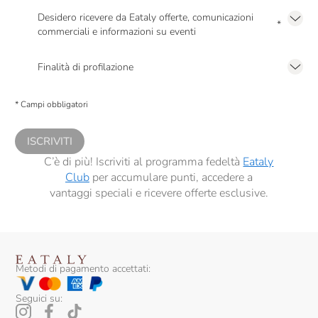
Desidero ricevere da Eataly offerte, comunicazioni
*
commerciali e informazioni su eventi
Presto a Eataly il mio consenso per le attività di marketing descritte al
punto
2.F dell’Informativa sulla Privacy
Finalità di profilazione
Presto a Eataly il consenso per trattare i miei dati per finalità di profilazione
descritte al
punto 2.E dell’Informativa sulla Privacy
, nonché per propormi
* Campi obbligatori
comunicazioni commerciali personalizzate, in caso di consenso prestato ai
sensi del precedente punto 1.
ISCRIVITI
C’è di più! Iscriviti al programma fedeltà
Eataly
Club
per accumulare punti, accedere a
vantaggi speciali e ricevere offerte esclusive.
Metodi di pagamento accettati:
Seguici su: