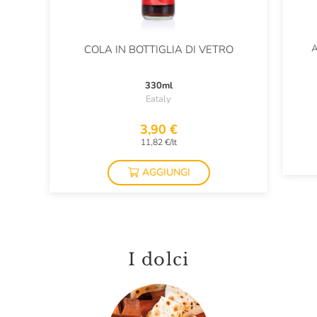
A
COLA IN BOTTIGLIA DI VETRO
330ml
Eataly
3,90 €
11,82 €/lt
AGGIUNGI
I dolci