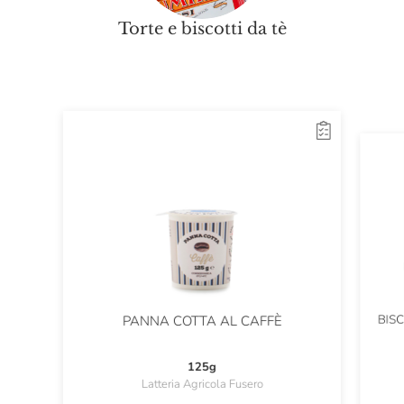
Torte e biscotti da tè
BIS
PANNA COTTA AL CAFFÈ
125g
Latteria Agricola Fusero